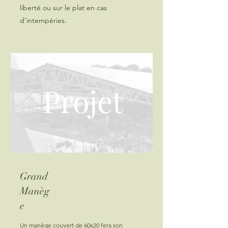
liberté ou sur le plat en cas
d'intempéries.
Grand
Manèg
e
Un manège couvert de 60x20 fera son