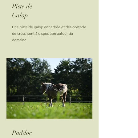
Piste de
Galop
Une piste de galop enherbée et des obstacle
de cross sont à disposition autour du
domaine.
Paddoc